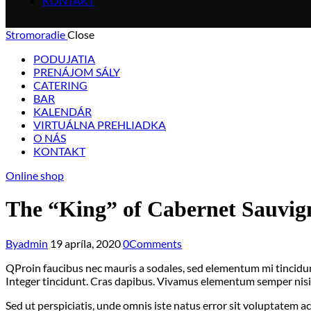
KONTAKT
Stromoradie
Close
PODUJATIA
PRENÁJOM SÁLY
CATERING
BAR
KALENDÁR
VIRTUÁLNA PREHLIADKA
O NÁS
KONTAKT
Online shop
The “King” of Cabernet Sauvig
By
admin
19 apríla, 2020
0
Comments
Q
Proin faucibus nec mauris a sodales, sed elementum mi tincidunt
Integer tincidunt. Cras dapibus. Vivamus elementum semper nisi. A
Sed ut perspiciatis, unde omnis iste natus error sit voluptatem 