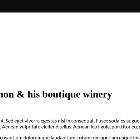
non & his boutique winery
. Sed eget viverra egestas nisi in consequat. Fusce sodales augue 
enean vulputate eleifend tellus. Aenean leo ligula, porttitor eu, c
accusantium doloremque laudantium, totam rem aperiam eaque ipsa, q