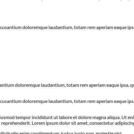
accusantium doloremque laudantium, totam rem aperiam eaque ipsa, q
santium doloremque laudantium, totam rem aperiam eaque ipsa, quae
accusantium doloremque laudantium, totam rem aperiam eaque ipsa, q
 eiusmod tempor incididunt ut labore et dolore magna aliqua. Ut e
 reprehenderit. Lorem ipsum dolor sit amet, consectetur adipiscing 
llicitudin enim condimentum, luctus justo non, molestie nisl.