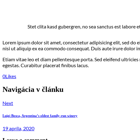
Stet clita kasd gubergren, no sea sanctus est labore e
Lorem ipsum dolor sit amet, consectetur adipisicing elit, sed do
nisi ut aliquip ex ea commodo consequat. Duis aute irure dolor in
Etiam vitae leo et diam pellentesque porta. Sed eleifend ultrici
egestas. Curabitur placerat finibus lacus.
0
Likes
Navigácia v článku
Next
Luigi Bosca, Argentina’s oldest family-run winery
19 apríla, 2020