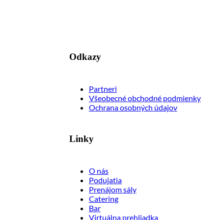
Odkazy
Partneri
Všeobecné obchodné podmienky
Ochrana osobných údajov
Linky
O nás
Podujatia
Prenájom sály
Catering
Bar
Virtuálna prehliadka