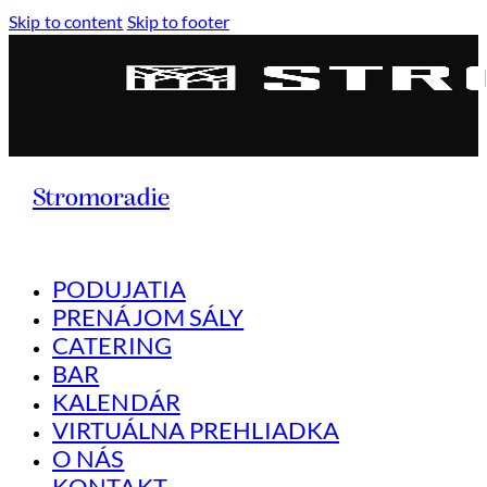
Skip to content
Skip to footer
Stromoradie
PODUJATIA
PRENÁJOM SÁLY
CATERING
BAR
KALENDÁR
VIRTUÁLNA PREHLIADKA
O NÁS
KONTAKT