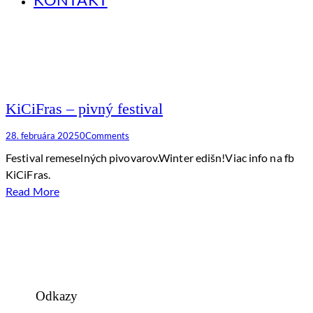
KiCiFras – pivný festival
28. februára 2025
0
Comments
Festival remeselných pivovarov.Winter edišn!Viac info na fb
KiCiFras.
Read More
Odkazy