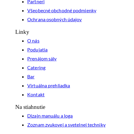
Partneri
Všeobecné obchodné podmienky
Ochrana osobných údajov
Linky
O nás
Podujatia
Prenájom sály
Catering
Bar
Virtuálna prehliadka
Kontakt
Na stiahnutie
Dizajn manuálu a loga
Zoznam zvukovej a svetelnej techniky