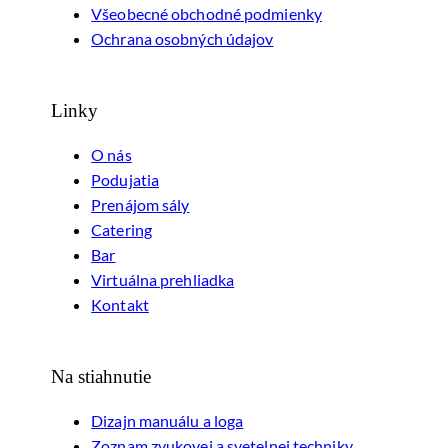
Všeobecné obchodné podmienky
Ochrana osobných údajov
Linky
O nás
Podujatia
Prenájom sály
Catering
Bar
Virtuálna prehliadka
Kontakt
Na stiahnutie
Dizajn manuálu a loga
Zoznam zvukovej a svetelnej techniky