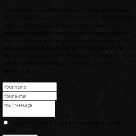
At vero eos et accusam et justo duo dolores et ea rebum. Stet
clita kasd gubergren, no sea takimata sanctus est Lorem ipsum
dolor sit amet. Lorem ipsum dolor sit amet, consetetur
sadipscing elitr, sed diam nonumy eirmod tempor invidunt ut
labore et dolore magna aliquyam erat, sed diam voluptua. At
vero eos et accusam et justo duo dolores et ea rebum. Stet
clita kasd gubergren, no sea takimata sanctus est Lorem ipsum
dolor sit amet. Lorem ipsum dolor sit amet, consetetur
sadipscing elitr.
I agree that my submitted data is being collected and
stored.