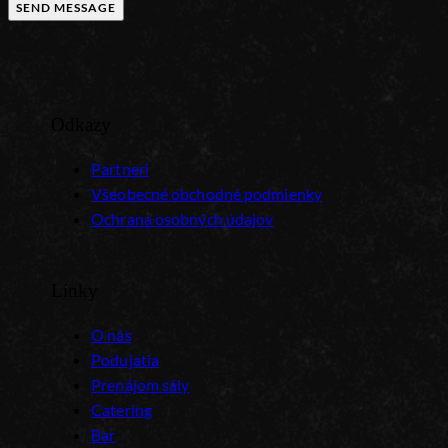
SEND MESSAGE
Odkazy
Partneri
Všeobecné obchodné podmienky
Ochrana osobných údajov
Linky
O nás
Podujatia
Prenájom sály
Catering
Bar