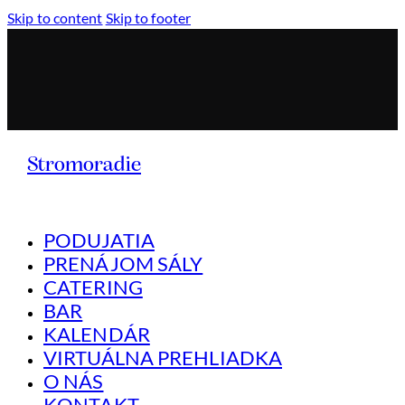
Skip to content
Skip to footer
Stromoradie
PODUJATIA
PRENÁJOM SÁLY
CATERING
BAR
KALENDÁR
VIRTUÁLNA PREHLIADKA
O NÁS
KONTAKT