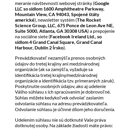
meranie návštevnosti webovej stránky (
Google
LLC so sídlom 1600 Amphitheatre Parkway,
Mountain View, CA 94043, Spojené štáty
americké
), newsletter systém (
The Rocket
Science Group, LLC, 675 Ponce de Leon Ave NE,
Suite 5000, Atlanta, GA 30308 USA
) a prepojenie
na sociálne siete (
Facebook Ireland Ltd., so
sídlom 4 Grand Canal Square, Grand Canal
Harbour, Dublin 2 Írsko
).
Prevádzkovateľ nezamýšľa prenos osobných
údajov do tretej krajiny ani medzinárodnej
organizácie (ak sa zamýšľa, vyžaduje sa
identifikácia tretej krajiny/medzinárodnej
organizácie a identifikácia tzv. primeraných záruk).
Poskytnutie osobných údajov, ako aj udelenie
Vášho súhlasu s ich spracúvaním je dobrovoľné.
Súhlas môžete kedykoľvek odvolať zaslaním
odvolania súhlasu na adresu prevádzkovateľa.
Odvolanie súhlasu je účinné dňom jeho doručenia.
Udelením súhlasu nie sú dotknuté Vaše práva
dotknutej osoby. Na základe žiadosti máte právo: