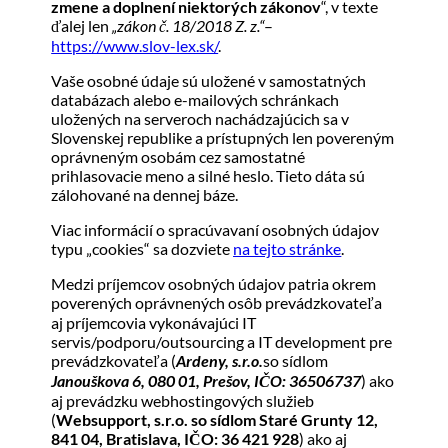
zmene a doplnení niektorých zákonov
“
, v texte
ďalej len
„zákon č. 18/2018 Z. z.“
–
https://www.slov-lex.sk/
.
Vaše osobné údaje sú uložené v samostatných
databázach alebo e-mailových schránkach
uložených na serveroch nachádzajúcich sa v
Slovenskej republike a prístupných len povereným
oprávneným osobám cez samostatné
prihlasovacie meno a silné heslo. Tieto dáta sú
zálohované na dennej báze.
Viac informácií o spracúvavaní osobných údajov
typu „cookies“ sa dozviete
na tejto stránke
.
Medzi príjemcov osobných údajov patria okrem
poverených oprávnených osôb prevádzkovateľa
aj príjemcovia vykonávajúci IT
servis/podporu/outsourcing a IT development pre
prevádzkovateľa (
Ardeny, s.r.o.
so sídlom
Janouškova 6, 080 01, Prešov, IČO: 36506737
) ako
aj prevádzku webhostingových služieb
(
Websupport, s.r.o. so sídlom Staré Grunty 12,
841 04, Bratislava, IČO: 36 421 928
) ako aj