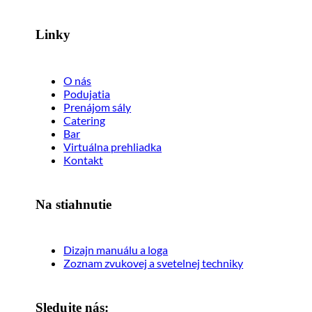
Linky
O nás
Podujatia
Prenájom sály
Catering
Bar
Virtuálna prehliadka
Kontakt
Na stiahnutie
Dizajn manuálu a loga
Zoznam zvukovej a svetelnej techniky
Sledujte nás: