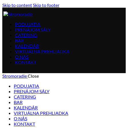
Skip to content
Skip to footer
PODUJATIA
PRENÁJOM SÁLY
CATERING
BAR
KALENDÁR
VIRTUÁLNA PREHLIADKA
O NÁS
KONTAKT
Stromoradie
Close
PODUJATIA
PRENÁJOM SÁLY
CATERING
BAR
KALENDÁR
VIRTUÁLNA PREHLIADKA
O NÁS
KONTAKT