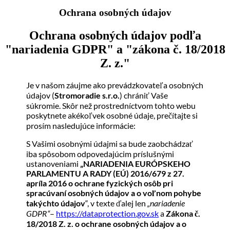
Ochrana osobných údajov
Ochrana osobných údajov podľa
"nariadenia GDPR" a "zákona č. 18/2018
Z. z."
Je v našom záujme ako prevádzkovateľa osobných
údajov (
Stromoradie s.r.o.
) chrániť Vaše
súkromie. Skôr než prostredníctvom tohto webu
poskytnete akékoľvek osobné údaje, prečítajte si
prosím nasledujúce informácie:
S Vašimi osobnými údajmi sa bude zaobchádzať
iba spôsobom odpovedajúcim príslušnými
ustanoveniami
„NARIADENIA EURÓPSKEHO
PARLAMENTU A RADY (EÚ) 2016/679 z 27.
apríla 2016 o ochrane fyzických osôb pri
spracúvaní osobných údajov a o voľnom pohybe
takýchto údajov
“
, v texte ďalej len
„nariadenie
GDPR“
–
https://dataprotection.gov.sk
a
Zákona č.
18/2018 Z. z. o ochrane osobných údajov a o