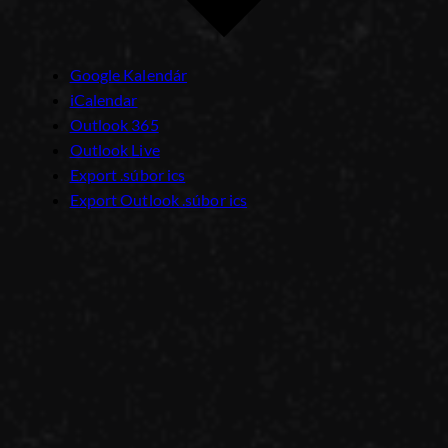
Google Kalendár
iCalendar
Outlook 365
Outlook Live
Export .súbor ics
Export Outlook .súbor ics