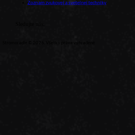
Zoznam zvukovej a svetelnej techniky
Sledujte nás:
Stromoradie © 2026. Všetky práva vyhradené