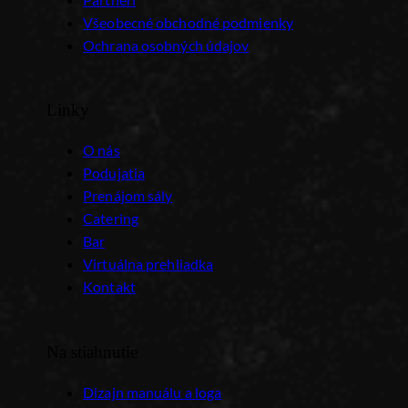
Všeobecné obchodné podmienky
Ochrana osobných údajov
Linky
O nás
Podujatia
Prenájom sály
Catering
Bar
Virtuálna prehliadka
Kontakt
Na stiahnutie
Dizajn manuálu a loga