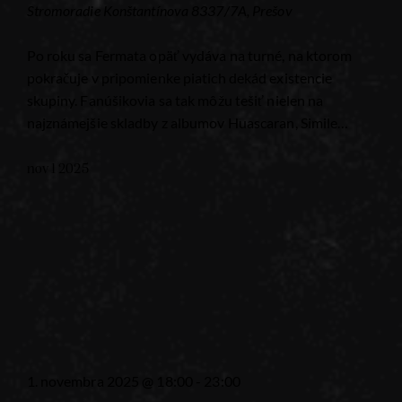
Stromoradie
Konštantínova 8337/7A, Prešov
Po roku sa Fermata opäť vydáva na turné, na ktorom
pokračuje v pripomienke piatich dekád existencie
skupiny. Fanúšikovia sa tak môžu tešiť nielen na
najznámejšie skladby z albumov Huascaran, Simile…
nov
1
2025
1. novembra 2025 @ 18:00
-
23:00