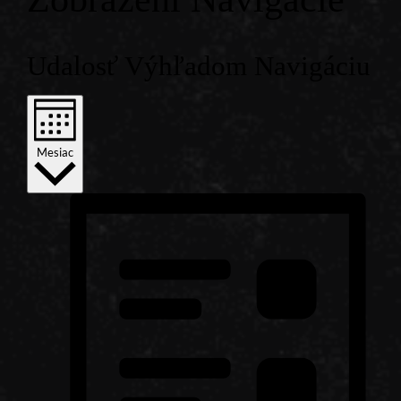
Udalosť Výhľadom Navigáciu
Mesiac