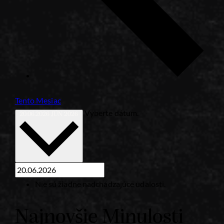
Tento Mesiac
Vyberte dátum.
20.06.2026
JÚN 2026
Nie sú žiadne nadchádzajúce udalosti.
Najnovšie Minulosti