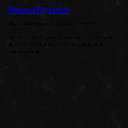
Davová Psychóza
Stromoradie
Konštantínova 8337/7A, Prešov
Davová Psychóza vyráža po 3 rokoch na turné a začína
ho vo štvrtok 30. októbra v Prešove. Lístky budú
čoskoro predaji.