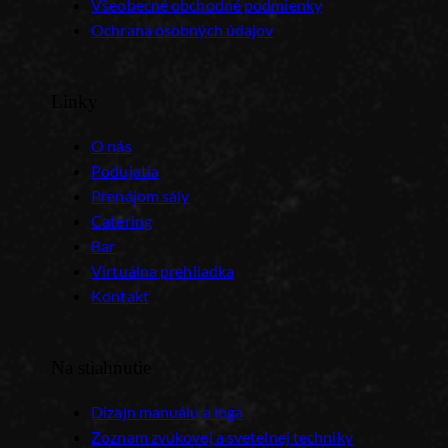
Všeobecné obchodné podmienky
Ochrana osobných údajov
Linky
O nás
Podujatia
Prenájom sály
Catering
Bar
Virtuálna prehliadka
Kontakt
Na stiahnutie
Dizajn manuálu a loga
Zoznam zvukovej a svetelnej techniky