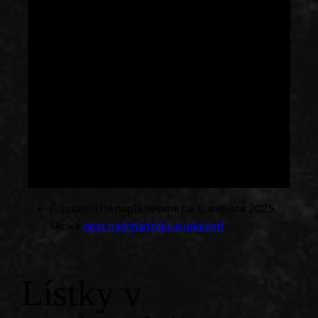
Č. udalosti je naplánované na 1. augusta 2025.
Skok k
next nadchádzajúce udalosti
.
Lístky v