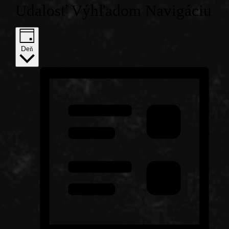
Udalosť Výhľadom Navigáciu
Deň