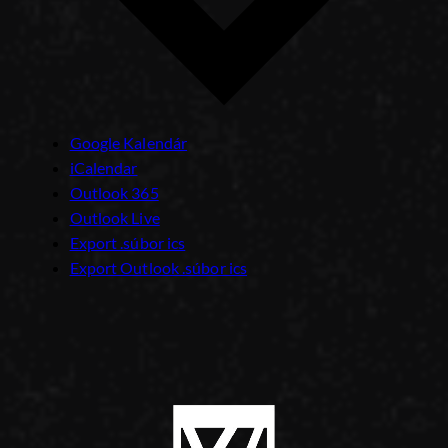
Google Kalendár
iCalendar
Outlook 365
Outlook Live
Export .súbor ics
Export Outlook .súbor ics