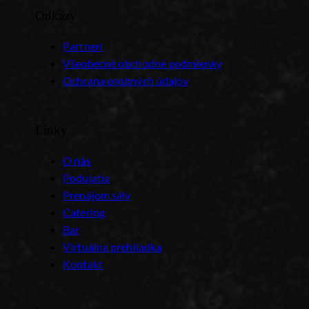
Odkazy
Partneri
Všeobecné obchodné podmienky
Ochrana osobných údajov
Linky
O nás
Podujatia
Prenájom sály
Catering
Bar
Virtuálna prehliadka
Kontakt