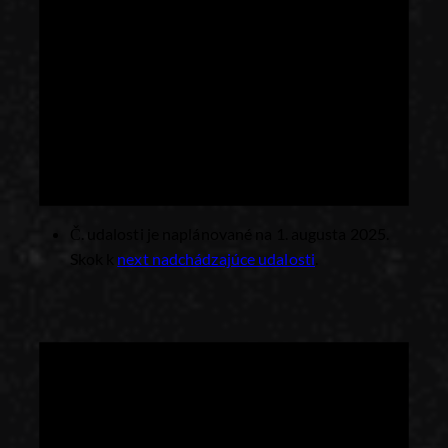
Č. udalosti je naplánované na 1. augusta 2025.
Skok k
next nadchádzajúce udalosti
.