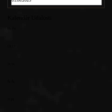
Kalendár Udalosti
Po
Po
Ut
Ut
St
St
Št
Št
Pi
Pi