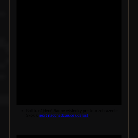
Boli tu nájdené žiadne výsledky pre toto zobrazenie.
Skok k
next nadchádzajúce udalosti
.