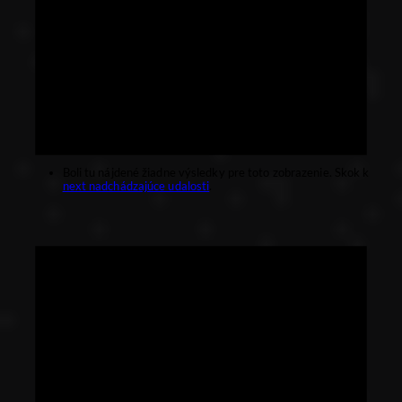
Boli tu nájdené žiadne výsledky pre toto zobrazenie. Skok k
next nadchádzajúce udalosti
.