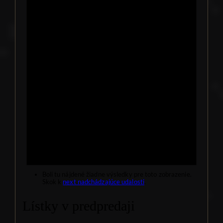
Boli tu nájdené žiadne výsledky pre toto zobrazenie.
Skok k
next nadchádzajúce udalosti
.
Lístky v predpredaji